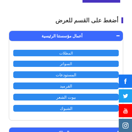
أضغط على القسم للعرض
أعمال مؤسستنا الرئيسية
المظلات
السواتر
المستودعات
القرميد
بيوت الشعر
الشبوك