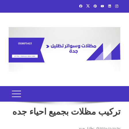
Ski
t
conten
تركيب مظلات بجميع احياء جده
by
2024-11-19
تظليل جدة