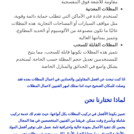
مقاومة للأشعة فوق البنفسجية.
المظلات المعدنية
تُستخدم عادة في الأماكن التي تتطلب حماية دائمة وقوية،
مثل مواقف السيارات أو المساحات التجارية. هذه المظلات
غالبًا ما تكون مصنوعة من الألومنيوم أو الحديد المطاوع،
وتتميز بمتانتها العالية.
المظلات القابلة للسحب
تتميز هذه المظلات بكونها قابلة للسحب، مما يتيح
للمستخدمين تعديل حجم المظلة حسب الحاجة. تُستخدم
بشكل واسع في الحدائق والمنازل الخاصة.
اذا كنت تبحث عن افضل المقاولين والحدادين في اعمال المظلات بجده فقد
وصلت للمكان الصحيح حيث اننا نمتلك امهر الفنيين لاعمال المظلات
لماذا تختارنا نحن
نتميز بكوننا الأفضل في تركيب المظلات بكل أنواعها، حيث نقدم لك خدمة تركيب
شاملة وبأسرع وقت ممكن. فريقنا من الفنيين المتخصصين في هذا المجال
يضمن لك تنفيذ الأعمال بجودة عالية واحترافية تامة. نعمل على توفير أفضل المواد
والأنظمة الحديثة، مما يجعلنا الخيار الأمثل لكل من يبحث عن مظلات تحمي من