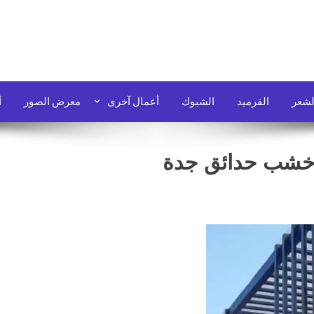
لشعر
القرميد
الشبوك
أعمال آخرى
معرض الصور
أ
وخشب حدائق جدة