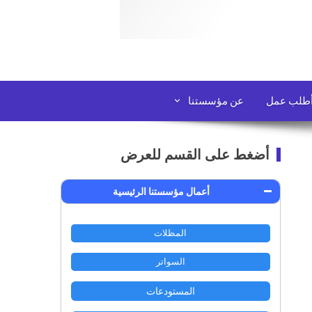
طلب عمل
عن مؤسستنا
أضغط على القسم للعرض
أعمال مؤسستنا الرئيسية
المظلات
السواتر
المستودعات