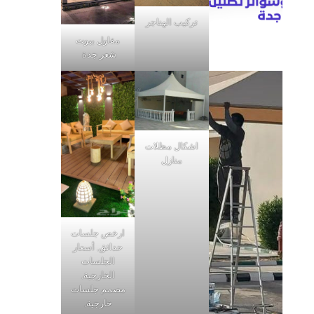
تركيب الهناجر
مقاول بيوت
شعر جدة
اشكال مظلات
منازل
ارخص جلسات
حدائق, أسعار
الجلسات
الخارجية,
مصمم جلسات
خارجية,