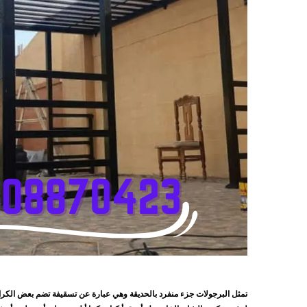
تمثل البرجولات جزء منفرد بالحديقة وهي عبارة عن تسقيفة تضم بعض الك