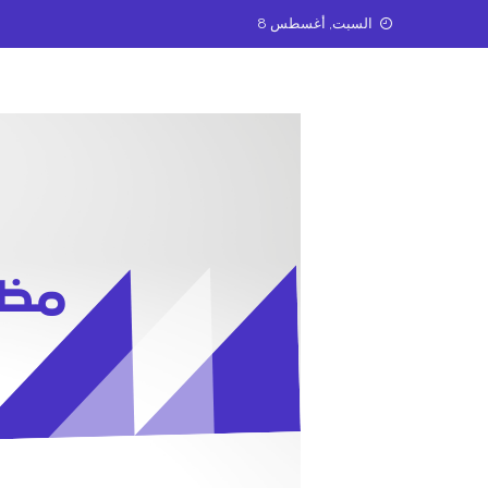
Ski
السبت, أغسطس 8
t
conten