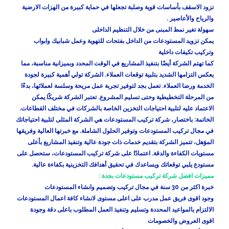
تزود الاسقف بأساسات قوية وصلبة تجعلها في حماية كبيرة من الهزات الارضية
والرياح والأعاصير .
سهولة تغير نمط المبنى من خلال التنظيم الداخلى
يمكن تزويد المستودعات من الداخل بفتحات للتهوية وعمل شبابيك وابواب
وتركيب تكيفات داخلية
كما تهتم الشركة أيضًا بتنفيذ المشاريع في الوقت المحدد وبميزانية مناسبة، مما
يعكس التزامها الشديد بتلبية توقعات العملاء. الشركة تولي أهمية كبيرة لجودة
الخدمة ورضا العملاء. تعمل بجد لتوفير تجربة عمل مريحة وسلسة لعملائها، بدءًا
من المرحلة التخطيطية وحتى تسليم المشروع. تعتبر الشركة شريكًا يمكن
الاعتماد عليه لتلبية احتياجات التخزين الخاصة بالشركات في مختلف القطاعات.
الخاتمة: باختصار، شركة تركيب المستودعات هي الشركة المثلى لتلبية احتياجاتك
في مجال تركيب المستودعات وتوفير الحلول الشاملة. مع خبرتها العالية وفريقها
المؤهل، تتميز الشركة بتقديم خدمات ذات جودة عالية وتنفيذ المشاريع بأعلى
مستويات الكفاءة والدقة. اعتمادًا على شركة تركيب المستودعات، ستحصل على
مستودع يلبي توقعاتك ويساعدك في تحقيق أهدافك التخزينية بكفاءة عالية.
مميزات افضل شركة تركيب مستودعات بجدة :
خبرة اكثر من 30 سنة في مجال تركيب وتصميم وانشاء المستودعات
وجود اقوى فريق عمل مدرب على اعلى مستوى لانشاء كافة اعمال المستودعات
الالتزام بالمواعيد المحددة وتسليم وتنفيذ العمل المطلوب باعلى دقة وجودة
اقوى العروض والخصومات