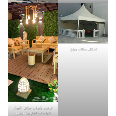
اشكال مظلات منازل
ارخص جلسات حدائق, أسعار
الجلسات الخارجية, مصمم