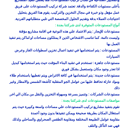
والمعايير الصناعية في مجال تركيب المستودعات، مما يضمن تنفيذ المشاريع
بأعلى مستويات الكفاءة والدقة. تعتمد شركة تركيب المستودعات على فريق
عمل مؤهل وذو خبرة في مجال التخزين والتركيب. يقوم هذا الفريق بتحليل
احتياجات العملاء بدقة وتقديم الحلول المخصصة التي تلبي متطلباتهم الفردية.
أنواع المستودعات المتوفرة لدى شركتنا بجدة :
مستودعات للإيجار : يتم الاعتماد علي هذه النوعية في اقامة مشاريع مؤقتة
وليست دائمة. كما تناسب الاشخاص الذين لا يمتلكون مساحات او اماكن يتم تنفيذ
العمل بها
المستودعات : يتم استخدامها في تنفيذ اعمال تخزين اسطوانات الغاز وعرض
السيارات
مستودعات جاهزة : تستخدم في تشيد البناء المؤقت حيث يتم استخدامها كبديل
اذا تعذر وجود مكان وتستعمل بشكل فوري
مستودعات جديدة : يتم استخدامها في كافة الاغراض ويتم تغطيها باستخدام طلاء
ومواد عازلة تحافظ عليها من عوامل الجو المتقلبة كأشعة الشمس والامطار وغير
ذلك
مستودعات الشركات : وتتميز بسرعة وسهولة التخزين والنقل من مكان الي اخر.
مواصفات المستودعات لدى شركتنا بجدة :
نقوم بتنفيذ مشاريع تركيب المستودعات علي مساحات واسعة وكبيرة حيث يتم
استغلال المكان بطريقة صحيحة ويمكن تنفيذها بدون وجود أعمدة
مقاومة عوامل الطبيعة المختلفة ومقاومة الطقس الصحراوي والساحلي ولذلك
فهي ضد التآكل والتلف