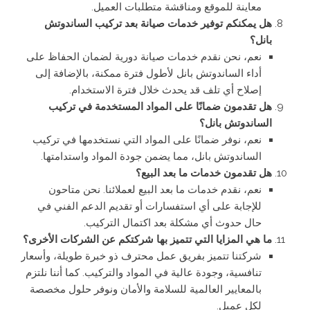
معاينة للموقع ومناقشة متطلبات العميل.
هل يمكنكم توفير خدمات صيانة بعد تركيب الساندوتش
بانل؟
نعم، نحن نقدم خدمات صيانة دورية لضمان الحفاظ على
أداء الساندوتش بانل لأطول فترة ممكنة، بالإضافة إلى
إصلاح أي تلف قد يحدث خلال فترة الاستخدام.
هل تقدمون ضمانًا على المواد المستخدمة في تركيب
الساندوتش بانل؟
نعم، نوفر ضمانًا على المواد التي نستخدمها في تركيب
الساندوتش بانل، مما يضمن جودة المواد واستدامتها.
هل تقدمون خدمات ما بعد البيع؟
نعم، نقدم خدمات ما بعد البيع لعملائنا. نحن متاحون
للإجابة على أي استفسارات أو تقديم الدعم الفني في
حال حدوث أي مشكلة بعد اكتمال التركيب.
ما هي المزايا التي تتميز بها شركتكم عن الشركات الأخرى؟
شركتنا تتميز بفريق عمل محترف ذو خبرة طويلة، وأسعار
تنافسية، وجودة عالية في المواد والتركيب. كما أننا نلتزم
بالمعايير العالمية للسلامة والأمان ونوفر حلول مخصصة
لكل عميل.