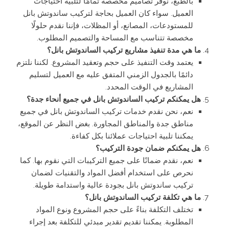
بالطبع، نوفر تصاميم مخصصة تمامًا لتلبية احتياجات
العميل. سواء كان العميل بحاجة لتركيب ساندوتش بانل
للمستودعات، المصانع، أو المظلات، فإننا نقدم حلولًا
مخصصة تتناسب مع المساحة والتصميم المطلوب.
ما هي مدة تنفيذ مشاريع تركيب الساندوتش بانل؟
يعتمد وقت التنفيذ على حجم وتعقيد المشروع. لكننا نلتزم
دائمًا بالجدول الزمني المتفق عليه مع العميل لتسليم
المشاريع في الوقت المحدد.
هل يمكنكم تركيب الساندوتش بانل في جميع أنحاء جدة؟
نعم، نحن نقدم خدمات تركيب الساندوتش بانل في جميع
مناطق جدة والمناطق المجاورة. بغض النظر عن الموقع،
يمكننا تلبية احتياجات عملائنا بكل كفاءة.
هل يمكنكم ضمان جودة التركيب؟
نعم، نقدم ضمانًا على جميع التركيبات التي نقوم بها. كما
نحرص على استخدام أفضل المواد والتقنيات لضمان
تركيب ساندوتش بانل بجودة عالية واستدامة طويلة.
ما هي تكلفة تركيب الساندوتش بانل؟
تختلف التكلفة بناءً على حجم المشروع ونوع المواد
المطلوبة. يمكننا تقديم تقدير مبدئي للتكلفة بعد إجراء