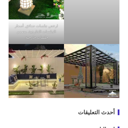
ارخص جلسات حدائق, أسعار
الجلسات الخارجية, مصمم
جلسات خارجية,
أحدث التعليقات