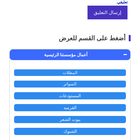
تعليقي.
أضغط على القسم للعرض
أعمال مؤسستنا الرئيسية
المظلات
السواتر
المستودعات
القرميد
بيوت الشعر
الشبوك