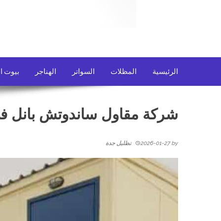
الرئيسية
المظلات
السواتر
الهناجر
بيوت ا
شركة مقاول ساندوتش بانل ف
by
2026-01-27
تظليل جدة