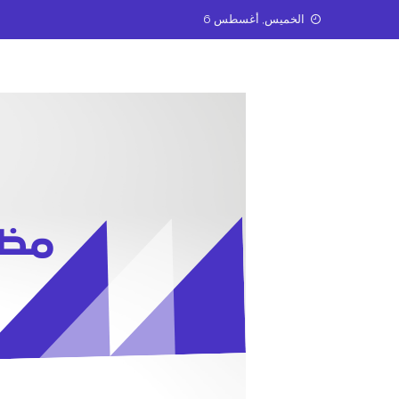
Ski
الخميس, أغسطس 6
t
conten