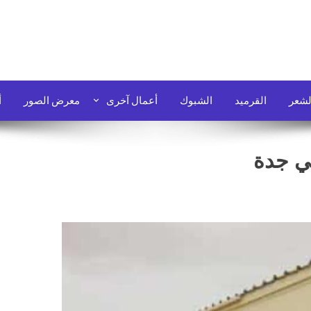
لشعر
القرميد
الشبوك
أعمال آخرى
معرض الصور
أ
ي جدة