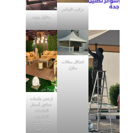
تركيب الهناجر
مقاول بيوت
شعر جدة
اشكال مظلات
منازل
ارخص جلسات
حدائق, أسعار
الجلسات
الخارجية,
مصمم جلسات
خارجية,