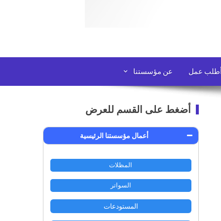
طلب عمل
عن مؤسستنا
أضغط على القسم للعرض
أعمال مؤسستنا الرئيسية
المظلات
السواتر
المستودعات