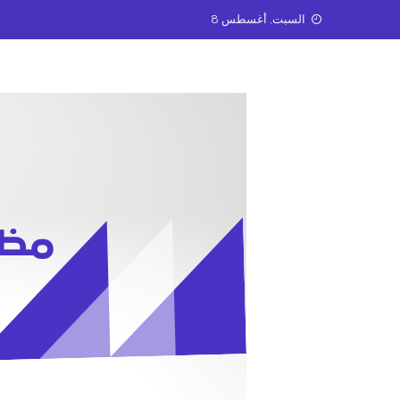
Ski
السبت, أغسطس 8
t
conten