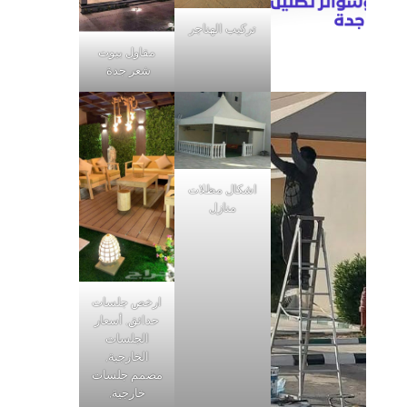
تركيب الهناجر
مقاول بيوت
شعر جدة
اشكال مظلات
منازل
ارخص جلسات
حدائق, أسعار
الجلسات
الخارجية,
مصمم جلسات
خارجية,