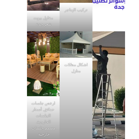
تركيب الهناجر
مقاول بيوت
شعر جدة
اشكال مظلات
منازل
ارخص جلسات
حدائق, أسعار
الجلسات
الخارجية,
مصمم جلسات
خارجية,