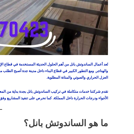
تُعد أعمال الساندوتش بانل من أهم الحلول الحديثة المستخدمة في قطاع ال
والهناجر. ومع التطور الكبير في قطاع البناء داخل مدينة جدة أصبح الطلب م
العزل الحراري والصوتي والمتانة المطلوبة.
تقدم شركتنا خدمات متكاملة في تركيب الساندوتش بانل بجدة بداية من المعا
الأجواء ودرجات الحرارة داخل المملكة. كما نحرص على تنفيذ المشاريع وفق
ما هو الساندوتش بانل؟