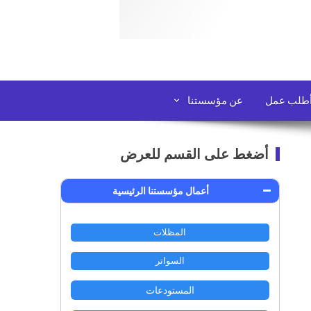
طلب عمل
عن مؤسستنا
أضغط على القسم للعرض
أعمال مؤسستنا الرئيسية
المظلات
السواتر
المستودعات