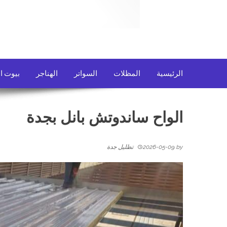
الرئيسية
المظلات
السواتر
الهناجر
بيوت ا
الواح ساندوتش بانل بجدة
by
2026-05-09
تظليل جدة