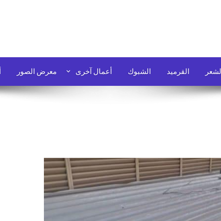
لشعر
القرميد
الشبوك
أعمال آخرى
معرض الصور
أ