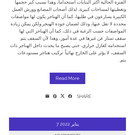
الفترة الحالية أكثر البنايات استخداما، وهذا بسبب كبر حجمها
وتغطيتها لمساحات كبيرة، لذلك أصحاب المصانع وورش العمل
الكبيرة يسارعون في طلبها، كما أن الهناجر يكون لها مواصفات
محددة لا تقل عنها، وذلك لضمان جودة الهنجر.ولكن يمكن زيادة
المواصفات حسب الرغبة في ذلك، كما أن الهناجر التي لها
سقف تمتاز عن غيرها في عدة أمور، وهذا لأن السقف يتم
استخدامه كعازل حراري، حتى يصبح ما يحدث داخل الهناجر ذات
السقف، لا يؤثر على الخارج نهائياً. تركيب هناجر مستودعات
يتم...
Read More
SHARE
يناير
2022
7