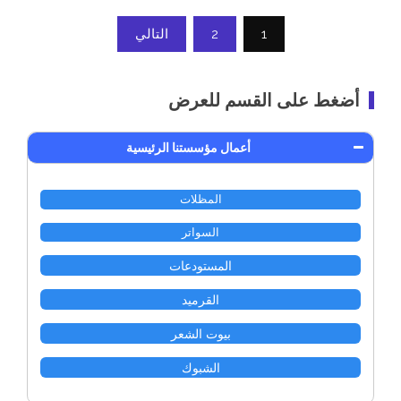
Posts
1
2
التالي
pagination
أضغط على القسم للعرض
أعمال مؤسستنا الرئيسية
المظلات
السواتر
المستودعات
القرميد
بيوت الشعر
الشبوك