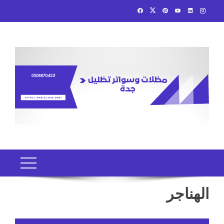
Ski
t
conten
الهناجر