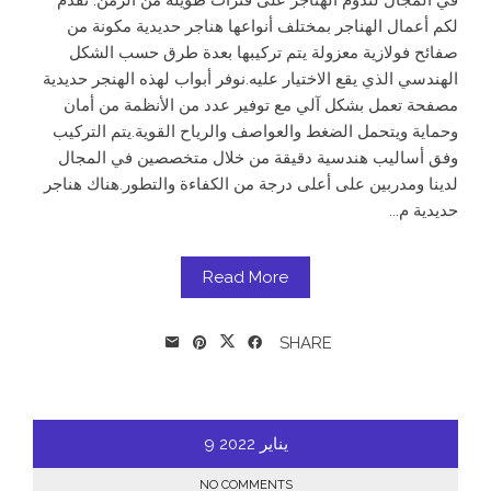
في المجال لتدوم الهناجر على فترات طويلة من الزمن. نقدم
لكم أعمال الهناجر بمختلف أنواعها هناجر حديدية مكونة من
صفائح فولازية معزولة يتم تركيبها بعدة طرق حسب الشكل
الهندسي الذي يقع الاختيار عليه.نوفر أبواب لهذه الهنجر حديدية
مصفحة تعمل بشكل آلي مع توفير عدد من الأنظمة من أمان
وحماية ويتحمل الضغط والعواصف والرياح القوية.يتم التركيب
وفق أساليب هندسية دقيقة من خلال متخصصين في المجال
لدينا ومدربين على أعلى درجة من الكفاءة والتطور.هناك هناجر
حديدية م...
Read More
SHARE
يناير
2022
9
NO COMMENTS