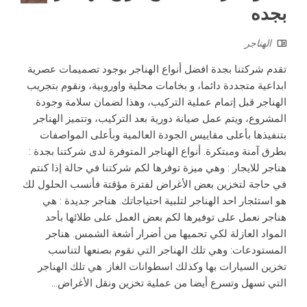
بجده
الهناجر
تقدم شركتنا بجدة افضل أنواع الهناجر بوجود تصميمات عصرية
ابداعية متجددة دائما، و بخامات محلية واوروبية، ونقوم بتجريب
الهناجر قبل إتمام عملية التركيب، وهذا لضمان سلامة وجودة
المشروع، ويتم عمل صيانة دورية بعد التركيب، وتتميز الهناجر
بتنفيذها بأعلى مقاييس الجودة العالمية وبأعلى المواصفات
بطرق آمنة ومبتكرة. أنواع الهناجر المتوفرة لدى شركتنا بجدة :
هناجر للايجار : وهي ميزة توفرها لكم شركتنا في حالة إذا كنتم
في حاجة لتخزين بعض الأغراض لفترة مؤقتة فأنسب الحلول لك
هو استئجار احد الهناجر لتلبية احتياجاتك. هناجر جديدة : هي
هناجر نعمل على توفيرها لكم بعض العمل على طلائها بأحد
المواد العازلة لكي تحميها من أضرار أشعة الشمس. هناجر
المستودعات: وهي تلك الهناجر التي نقوم بصنعها لتناسب
تخزين السيارات بها وكذلك اسطوانات الغاز. هي تلك الهناجر
التي تسهل وتسرع أيضا من عملية تخزين ونقل الأغراض...