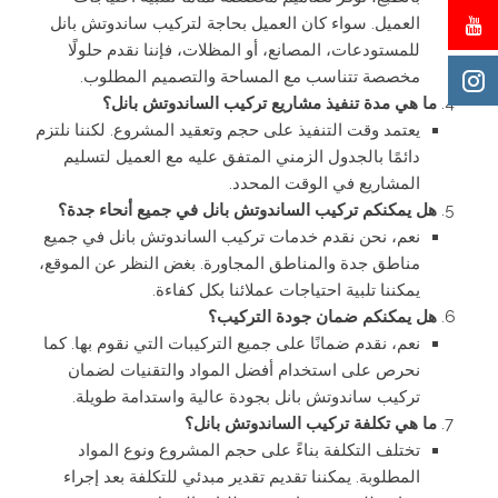
العميل. سواء كان العميل بحاجة لتركيب ساندوتش بانل
للمستودعات، المصانع، أو المظلات، فإننا نقدم حلولًا
مخصصة تتناسب مع المساحة والتصميم المطلوب.
ما هي مدة تنفيذ مشاريع تركيب الساندوتش بانل؟
يعتمد وقت التنفيذ على حجم وتعقيد المشروع. لكننا نلتزم
دائمًا بالجدول الزمني المتفق عليه مع العميل لتسليم
المشاريع في الوقت المحدد.
هل يمكنكم تركيب الساندوتش بانل في جميع أنحاء جدة؟
نعم، نحن نقدم خدمات تركيب الساندوتش بانل في جميع
مناطق جدة والمناطق المجاورة. بغض النظر عن الموقع،
يمكننا تلبية احتياجات عملائنا بكل كفاءة.
هل يمكنكم ضمان جودة التركيب؟
نعم، نقدم ضمانًا على جميع التركيبات التي نقوم بها. كما
نحرص على استخدام أفضل المواد والتقنيات لضمان
تركيب ساندوتش بانل بجودة عالية واستدامة طويلة.
ما هي تكلفة تركيب الساندوتش بانل؟
تختلف التكلفة بناءً على حجم المشروع ونوع المواد
المطلوبة. يمكننا تقديم تقدير مبدئي للتكلفة بعد إجراء