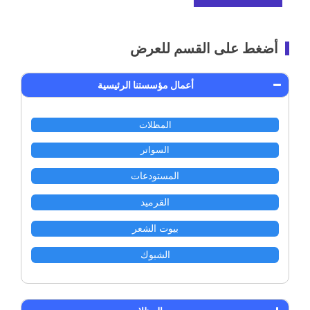
أضغط على القسم للعرض
أعمال مؤسستنا الرئيسية
المظلات
السواتر
المستودعات
القرميد
بيوت الشعر
الشبوك