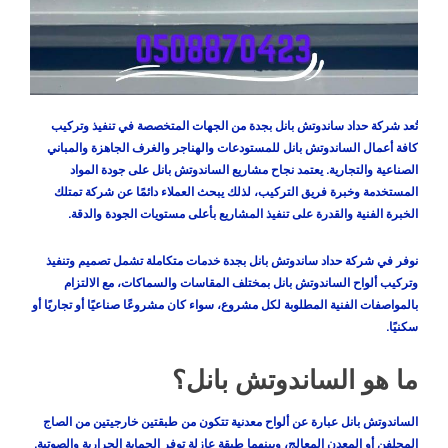
تُعد شركة حداد ساندوتش بانل بجدة من الجهات المتخصصة في تنفيذ وتركيب
كافة أعمال الساندوتش بانل للمستودعات والهناجر والغرف الجاهزة والمباني
الصناعية والتجارية. يعتمد نجاح مشاريع الساندوتش بانل على جودة المواد
المستخدمة وخبرة فريق التركيب، لذلك يبحث العملاء دائمًا عن شركة تمتلك
الخبرة الفنية والقدرة على تنفيذ المشاريع بأعلى مستويات الجودة والدقة.
نوفر في شركة حداد ساندوتش بانل بجدة خدمات متكاملة تشمل تصميم وتنفيذ
وتركيب ألواح الساندوتش بانل بمختلف المقاسات والسماكات، مع الالتزام
بالمواصفات الفنية المطلوبة لكل مشروع، سواء كان مشروعًا صناعيًا أو تجاريًا أو
سكنيًا.
ما هو الساندوتش بانل؟
الساندوتش بانل عبارة عن ألواح معدنية تتكون من طبقتين خارجيتين من الصاج
المجلفن أو المعدن المعالج، وبينهما طبقة عازلة توفر الحماية الحرارية والصوتية.