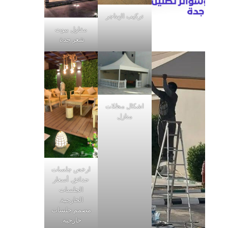
تركيب الهناجر
مقاول بيوت
شعر جدة
اشكال مظلات
منازل
ارخص جلسات
حدائق, أسعار
الجلسات
الخارجية,
مصمم جلسات
خارجية,