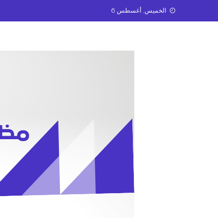
Ski
الخميس, أغسطس 6
t
conten