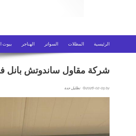
الرئيسية
المظلات
السواتر
الهناجر
بيوت ا
شركة مقاول ساندوتش بانل ف
by
2026-02-05
تظليل جدة