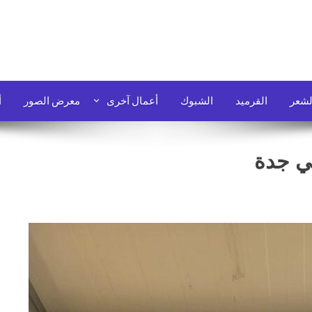
لشعر
القرميد
الشبوك
أعمال آخرى
معرض الصور
أ
ي جدة