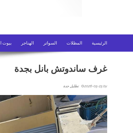
الرئيسية
المظلات
السواتر
الهناجر
بيوت ا
غرف ساندوتش بانل بجدة
by
2026-05-25
تظليل جدة