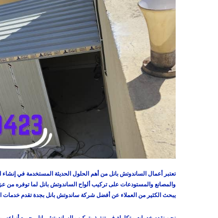
تعتبر أعمال الساندوتش بانل من أهم الحلول الحديثة المستخدمة في إنشاء ا
والمصانع والمستودعات على تركيب ألواح الساندوتش بانل لما توفره من عزل ح
يبحث الكثير من العملاء عن أفضل شركة ساندوتش بانل بجدة تقدم خدمات اح