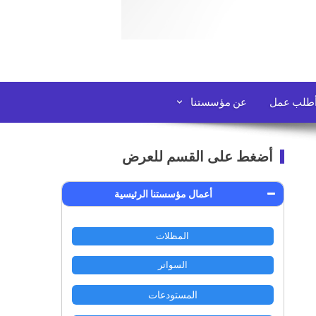
طلب عمل
عن مؤسستنا
أضغط على القسم للعرض
أعمال مؤسستنا الرئيسية
المظلات
السواتر
المستودعات