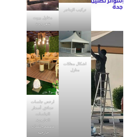
تركيب الهناجر
مقاول بيوت
شعر جدة
اشكال مظلات
منازل
ارخص جلسات
حدائق, أسعار
الجلسات
الخارجية,
مصمم جلسات
خارجية,