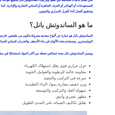
نحن نقدم خدمات متكاملة في تنفيذ وتركيب الساندوتش بانل بجميع أنواعه، م
للمستودعات أو الهناجر أو الغرف الجاهزة أو المباني التجارية والإدارية. 
وتحقيق أفضل أداء للعزل الحراري والصوتي.
ما هو الساندوتش بانل؟
الساندوتش بانل هو عبارة عن ألواح معدنية معزولة تتكون من طبقتين خارجيت
البوليسترين. وتستخدم هذه الألواح في بناء الأسقف والجدران للمباني الصناع
ويتميز الساندوتش بانل بعدة خصائص تجعله من أكثر المواد استخدامًا في مشار
عزل حراري قوي يقلل استهلاك الكهرباء.
مقاومة عالية للرطوبة والعوامل الجوية.
سرعة في التركيب والتنفيذ.
وزن خفيف مقارنة بمواد البناء التقليدية.
سهولة الفك والتركيب والتوسعة.
مظهر عصري وأنيق.
تقليل تكاليف الصيانة على المدى الطويل.