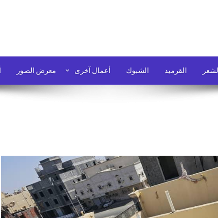
لشعر
القرميد
الشبوك
أعمال آخرى
معرض الصور
أ