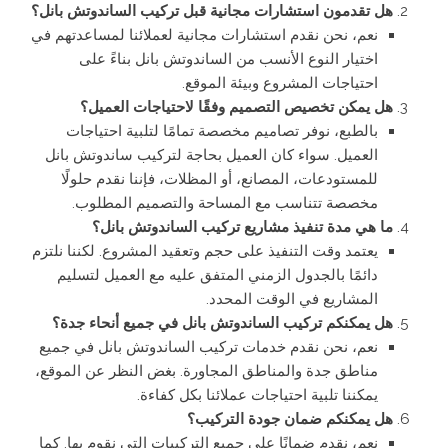
هل تقدمون استشارات مجانية قبل تركيب الساندوتش بانل؟
نعم، نحن نقدم استشارات مجانية لعملائنا لمساعدتهم في
اختيار النوع الأنسب من الساندوتش بانل بناءً على
احتياجات المشروع وبيئة الموقع.
هل يمكن تخصيص التصميم وفقًا لاحتياجات العميل؟
بالطبع، نوفر تصاميم مخصصة تمامًا لتلبية احتياجات
العميل. سواء كان العميل بحاجة لتركيب ساندوتش بانل
للمستودعات، المصانع، أو المظلات، فإننا نقدم حلولًا
مخصصة تتناسب مع المساحة والتصميم المطلوب.
ما هي مدة تنفيذ مشاريع تركيب الساندوتش بانل؟
يعتمد وقت التنفيذ على حجم وتعقيد المشروع. لكننا نلتزم
دائمًا بالجدول الزمني المتفق عليه مع العميل لتسليم
المشاريع في الوقت المحدد.
هل يمكنكم تركيب الساندوتش بانل في جميع أنحاء جدة؟
نعم، نحن نقدم خدمات تركيب الساندوتش بانل في جميع
مناطق جدة والمناطق المجاورة. بغض النظر عن الموقع،
يمكننا تلبية احتياجات عملائنا بكل كفاءة.
هل يمكنكم ضمان جودة التركيب؟
نعم، نقدم ضمانًا على جميع التركيبات التي نقوم بها. كما