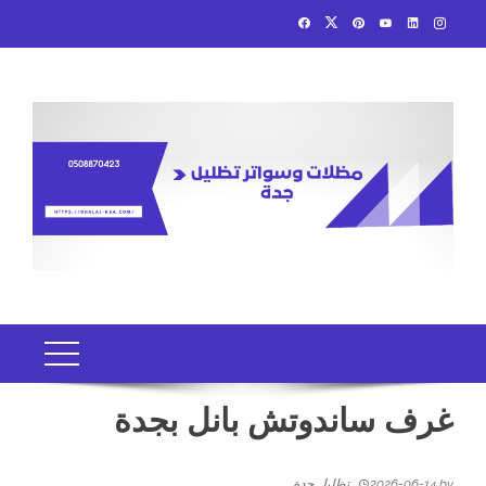
Ski
t
conten
غرف ساندوتش بانل بجدة
by
2026-06-14
تظليل جدة