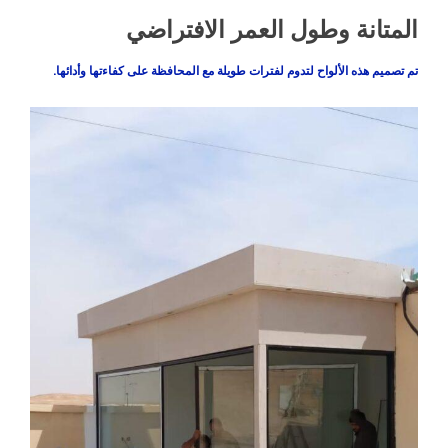
المتانة وطول العمر الافتراضي
تم تصميم هذه الألواح لتدوم لفترات طويلة مع المحافظة على كفاءتها وأدائها.