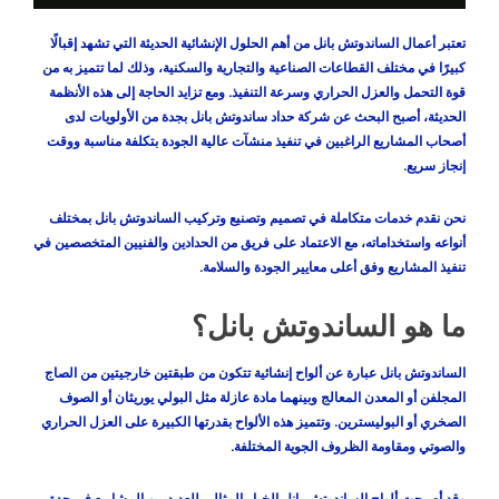
تعتبر أعمال الساندوتش بانل من أهم الحلول الإنشائية الحديثة التي تشهد إقبالًا
كبيرًا في مختلف القطاعات الصناعية والتجارية والسكنية، وذلك لما تتميز به من
قوة التحمل والعزل الحراري وسرعة التنفيذ. ومع تزايد الحاجة إلى هذه الأنظمة
الحديثة، أصبح البحث عن شركة حداد ساندوتش بانل بجدة من الأولويات لدى
أصحاب المشاريع الراغبين في تنفيذ منشآت عالية الجودة بتكلفة مناسبة ووقت
إنجاز سريع.
نحن نقدم خدمات متكاملة في تصميم وتصنيع وتركيب الساندوتش بانل بمختلف
أنواعه واستخداماته، مع الاعتماد على فريق من الحدادين والفنيين المتخصصين في
تنفيذ المشاريع وفق أعلى معايير الجودة والسلامة.
ما هو الساندوتش بانل؟
الساندوتش بانل عبارة عن ألواح إنشائية تتكون من طبقتين خارجيتين من الصاج
المجلفن أو المعدن المعالج وبينهما مادة عازلة مثل البولي يوريثان أو الصوف
الصخري أو البوليسترين. وتتميز هذه الألواح بقدرتها الكبيرة على العزل الحراري
والصوتي ومقاومة الظروف الجوية المختلفة.
وقد أصبحت ألواح الساندوتش بانل الخيار المثالي للعديد من المشاريع في جدة