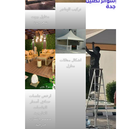
تركيب الهناجر
مقاول بيوت
شعر جدة
اشكال مظلات
منازل
ارخص جلسات
حدائق, أسعار
الجلسات
الخارجية,
مصمم جلسات
خارجية,