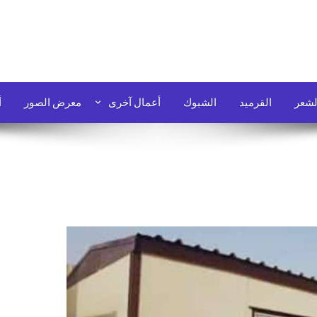
لشعر
القرميد
الشبوك
أعمال آخرى
معرض الصور
أ