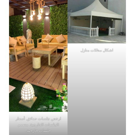
اشكال مظلات منازل
ارخص جلسات حدائق, أسعار
الجلسات الخارجية, مصمم
جلسات خارجية,