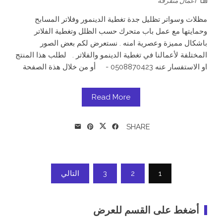
أعمال متفرقة
مظلات وسواتر تظليل جدة تغطية الدينمور وفلاتر المسابح
وحمايتها مع عمل باب متحرك حسب الظلل وتغطية الفلاتر
باشكال مميزة وعصرية امنه . نستعرض لكم بعض الصور
المختلفة لأعمالنا في تغطية الدينمو والفلاتر . لطلب هذا المنتج
او الاستفسار عنه 0508870423 - أو من خلال هذة الصفحة
Read More
SHARE
Posts
1
2
3
التالي
pagination
أضغط على القسم للعرض