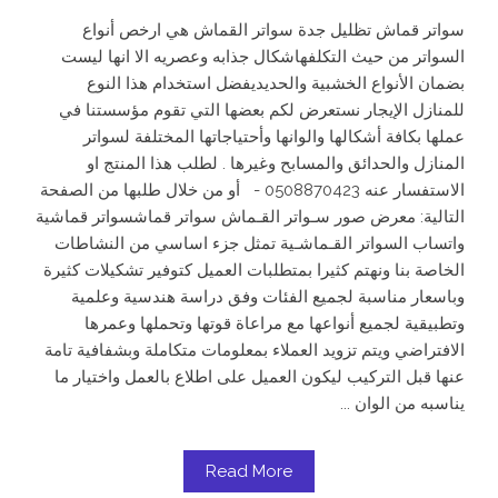
سواتر قماش تظليل جدة سواتر القماش هي ارخص أنواع
السواتر من حيث التكلفهاشكال جذابه وعصريه الا انها ليست
بضمان الأنواع الخشبية والحديديفضل استخدام هذا النوع
للمنازل الإيجار نستعرض لكم بعضها التي تقوم مؤسستنا في
عملها بكافة أشكالها والوانها وأحتياجاتها المختلفة لسواتر
المنازل والحدائق والمسابح وغيرها . لطلب هذا المنتج او
الاستفسار عنه 0508870423 - أو من خلال طلبها من الصفحة
التالية: معرض صور سـواتر القـماش سواتر قماشسواتر قماشية
واتساب السواتر القـماشـية تمثل جزء اساسي من النشاطات
الخاصة بنا ونهتم كثيرا بمتطلبات العميل كتوفير تشكيلات كثيرة
وباسعار مناسبة لجميع الفئات وفق دراسة هندسية وعلمية
وتطبيقية لجميع أنواعها مع مراعاة قوتها وتحملها وعمرها
الافتراضي ويتم تزويد العملاء بمعلومات متكاملة وبشفافية تامة
عنها قبل التركيب ليكون العميل على اطلاع بالعمل واختيار ما
يناسبه من الوان ...
Read More