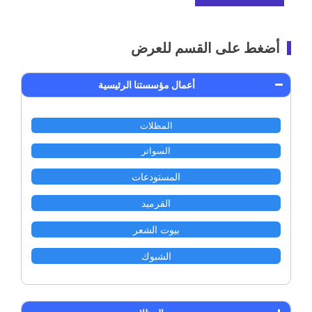
أضغط على القسم للعرض
أعمال مؤسستنا الرئيسية
المظلات
السواتر
المستودعات
القرميد
بيوت الشعر
الشبوك