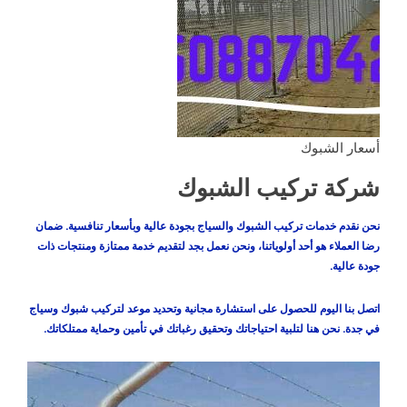
أسعار الشبوك
شركة تركيب الشبوك
نحن نقدم خدمات تركيب الشبوك والسياج بجودة عالية وبأسعار تنافسية. ضمان
رضا العملاء هو أحد أولوياتنا، ونحن نعمل بجد لتقديم خدمة ممتازة ومنتجات ذات
جودة عالية.
اتصل بنا اليوم للحصول على استشارة مجانية وتحديد موعد لتركيب شبوك وسياج
في جدة. نحن هنا لتلبية احتياجاتك وتحقيق رغباتك في تأمين وحماية ممتلكاتك.