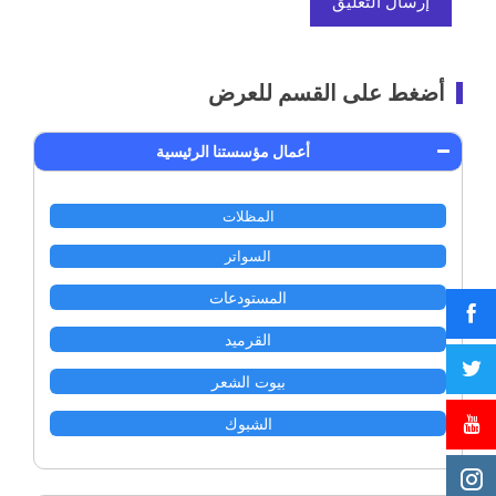
أضغط على القسم للعرض
أعمال مؤسستنا الرئيسية
المظلات
السواتر
المستودعات
القرميد
بيوت الشعر
الشبوك