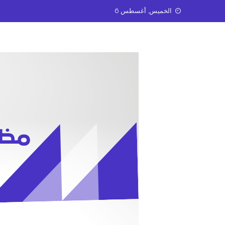
Ski
الخميس, أغسطس 6
t
conten