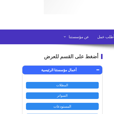
طلب عمل
عن مؤسستنا
أضغط على القسم للعرض
أعمال مؤسستنا الرئيسية
المظلات
السواتر
المستودعات