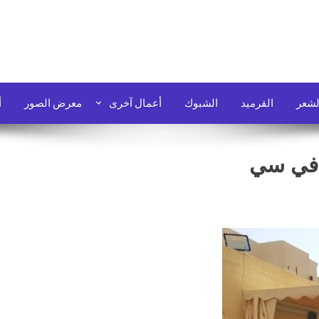
لشعر
القرميد
الشبوك
أعمال آخرى
معرض الصور
أ
 في سي