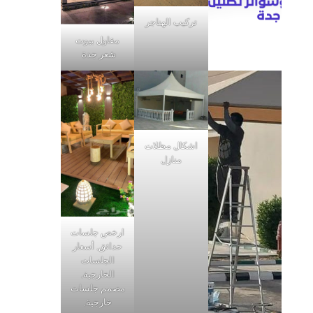
تركيب الهناجر
مقاول بيوت
شعر جدة
اشكال مظلات
منازل
ارخص جلسات
حدائق, أسعار
الجلسات
الخارجية,
مصمم جلسات
خارجية,