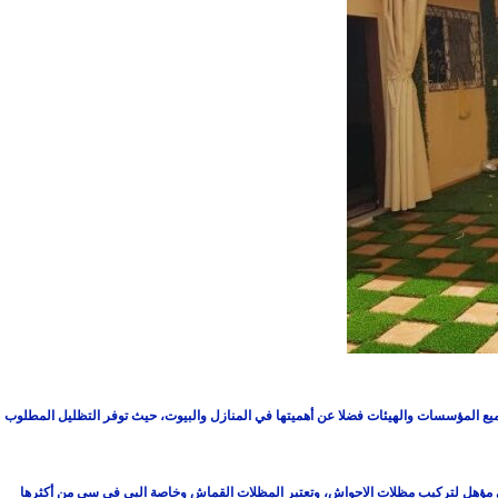
ع المؤسسات والهيئات فضلا عن أهميتها في المنازل والبيوت، حيث توفر التظليل المطلوب
 مؤهل لتركيب مظلات الاحواش، وتعتبر المظلات القماش وخاصة البي في سي من أكثرها