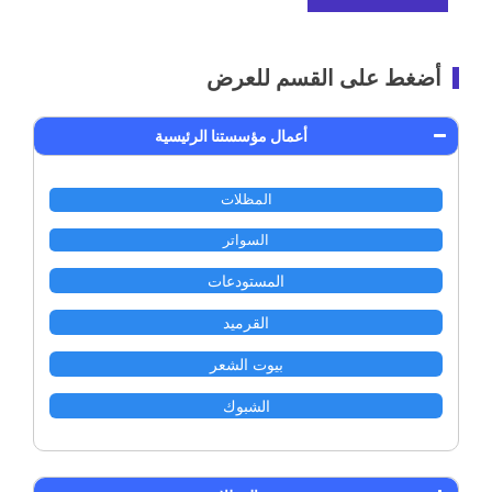
أضغط على القسم للعرض
أعمال مؤسستنا الرئيسية
المظلات
السواتر
المستودعات
القرميد
بيوت الشعر
الشبوك