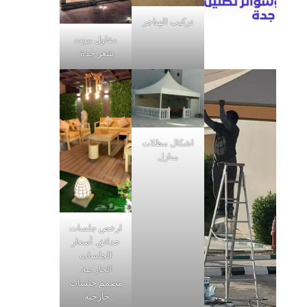
تركيب الهناجر
مقاول بيوت
شعر جدة
اشكال مظلات
منازل
ارخص جلسات
حدائق, أسعار
الجلسات
الخارجية,
مصمم جلسات
خارجية,