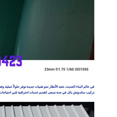
في عالم البناء الحديث، تتجه الأنظار نحو تقنيات جديدة توفر حلولاً عملية و
تركيب ساندوتش بانل في جدة
نسعى لتقديم خدمات احترافية تلبي احتياجات عم