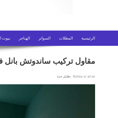
الرئيسية
المظلات
السواتر
الهناجر
بيوت ا
مقاول تركيب ساندوتش بانل 
by
2024-11-30
تظليل جدة