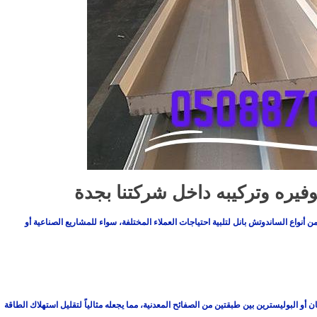
وفيره وتركيبه داخل شركتنا بجدة
أنواع الساندوتش بانل لتلبية احتياجات العملاء المختلفة، سواء للمشاريع الصناعية أو
 أو البوليسترين بين طبقتين من الصفائح المعدنية، مما يجعله مثالياً لتقليل استهلاك الطاقة