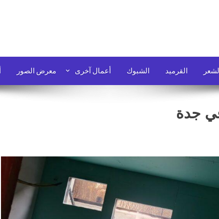
لشعر
القرميد
الشبوك
أعمال آخرى
معرض الصور
أ
في جدة