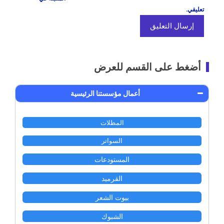
تعليقي.
أضغط على القسم للعرض
أعمال مؤسستنا الرئيسية
المظلات
السواتر
المستودعات
القرميد
بيوت الشعر
الشبوك