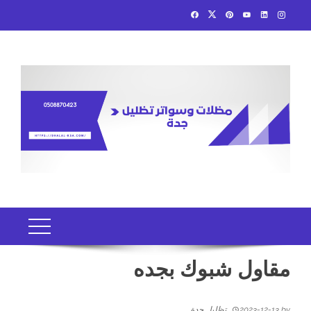
Ski
t
conten
مقاول شبوك بجده
by
2023-12-13
تظليل جدة