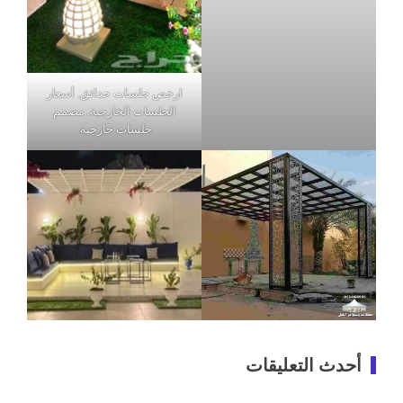
ارخص جلسات حدائق, أسعار
الجلسات الخارجية, مصمم
جلسات خارجية,
أحدث التعليقات